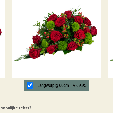
Langwerpig 60cm
€ 69,95
rsoonlijke tekst?