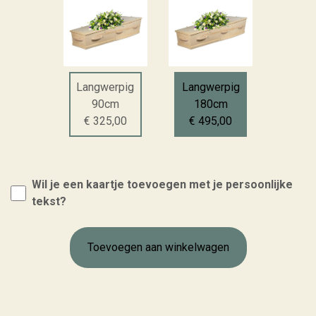
Langwerpig
Langwerpig
90cm
180cm
€ 325,00
€ 495,00
Wil je een kaartje toevoegen met je persoonlijke
tekst?
Toevoegen aan winkelwagen