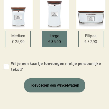
Medium
Large
Ellipse
€ 25,90
€ 35,90
€ 37,90
Wil je een kaartje toevoegen met je persoonlijke
tekst?
Toevoegen aan winkelwagen